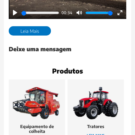
00:34
Play
Mute
Enter
fullscr
Leia Mais
Deixe uma mensagem
Produtos
Equipamento de
Tratores
colheita