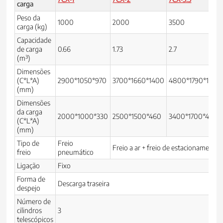
carga
Peso da
1000
2000
3500
carga (kg)
Capacidade
de carga
0.66
1.73
2.7
(m³)
Dimensões
(C*L*A)
2900*1050*970
3700*1660*1400
4800*1790*1810
(mm)
Dimensões
da carga
2000*1000*330
2500*1500*460
3400*1700*460
(C*L*A)
(mm)
Tipo de
Freio
Freio a ar + freio de estacionamento
freio
pneumático
Ligação
Fixo
Forma de
Descarga traseira
despejo
Número de
cilindros
3
telescópicos