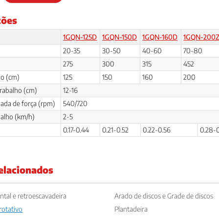
ções
1GQN-125D
1GQN-150D
1GQN-160D
1GQN-200
20-35
30-50
40-60
70-80
275
300
315
452
ho (cm)
125
150
160
200
rabalho (cm)
12-16
ada de força (rpm)
540/720
balho (km/h)
2-5
0.17-0.44
0.21-0.52
0.22-0.56
0.28-0
elacionados
ntal e retroescavadeira
Arado de discos e Grade de discos
rotativo
Plantadeira