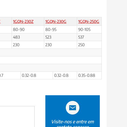
Z
1GQN-230Z
1GQN-230G
1GQN-250G
80-90
80-95
90-105
483
523
537
230
230
250
.7
0.32-0.8
0.32-0.8
0.35-0.88
Visite-nos e entre em