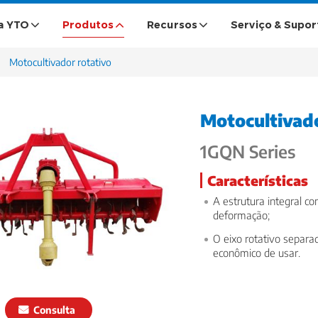
a YTO
Produtos
Recursos
Serviço & Supor
Motocultivador rotativo
Motocultivado
1GQN Series
Características
A estrutura integral c
deformação;
O eixo rotativo separad
econômico de usar.
Consulta