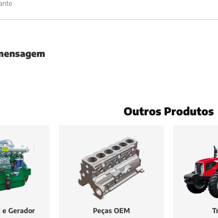
ante
 mensagem
Outros Produtos
l e Gerador
Peças OEM
T