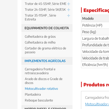
Trator de 45-55HP, Série EME
Especifica
Trator 24-55HP, Série SK/ESK
Trator 35-115HP , Série
Modelo
Estreita
Potência (HP)
EQUIPAMENTO DE COLHEITA
Peso (kg)
Colheitadeira de grãos
Largura de trabal
Colheitadeira de milho
Profundidade de t
Cortador de grama elétrico de
Velocidade da tom
passeio
Velocidade de tra
IMPLEMENTOS AGRÍCOLAS
Eficiência (hm²/h)
Carregadeira frontal e
retroescavadeira
Arado de discos e Grade de
discos
Produtos r
Motocultivador rotativo
Plantadeira
Carregadeira fro
Reboque basculante
Motocultivador 