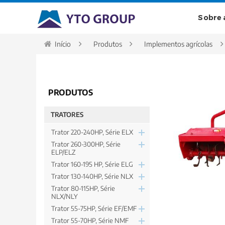
Sobre 
Início
Produtos
Implementos agrícolas
PRODUTOS
TRATORES
Trator 220-240HP, Série ELX
Trator 260-300HP, Série
ELP/ELZ
Trator 160-195 HP, Série ELG
Trator 130-140HP, Série NLX
Trator 80-115HP, Série
NLX/NLY
Trator 55-75HP, Série EF/EMF
Trator 55-70HP, Série NMF