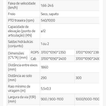
Faixa de velocidade
1.66-24.6
1
(km/h)
Freio
Seco, sapato
PTO traseira (rpm)
540/1000
Capacidade de
elevação (ponto de
≥12
articulação) (KN)
Saídas hidráulicas
1 ou 2
(conjunto)
ROPS
3700*1090*2350
3700*1090*2380
3
Dimensões
(C*L*A) (mm)
Cab
3700*1090*2400
3700*1090*2430
3
Distância entre eixos
1860
(mm)
Distância ao solo
290
300
3
(mm)
Raio mínimo de
5.5±0.3
viragem (m)
Largura da via (F/R)
900 / 900-1100
1000/1000-1100
1
(mm)