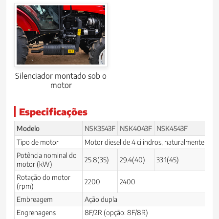
Silenciador montado sob o
motor
Especificações
Modelo
NSK3543F
NSK4043F
NSK4543F
N
Tipo de motor
Motor diesel de 4 cilindros, naturalmente asp
Potência nominal do
25.8(35)
29.4(40)
33.1(45)
3
motor (kW)
Rotação do motor
2200
2400
2
(rpm)
Embreagem
Ação dupla
Engrenagens
8F/2R (opção: 8F/8R)