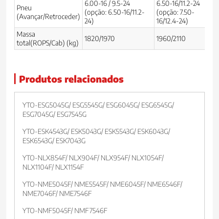
6.00-16 / 9.5-24
6.50-16/11.2-24
Pneu
(opção: 6.50-16/11.2-
(opção: 7.50-
7
(Avançar/Retroceder)
24)
16/12.4-24)
Massa
1820/1970
1960/2110
2
total(ROPS/Cab) (kg)
Produtos relacionados
YTO-ESG5045G/ ESG5545G/ ESG6045G/ ESG6545G/
ESG7045G/ ESG7545G
YTO-ESK4543G/ ESK5043G/ ESK5543G/ ESK6043G/
ESK6543G/ ESK7043G
YTO-NLX854F/ NLX904F/ NLX954F/ NLX1054F/
NLX1104F/ NLX1154F
YTO-NME5045F/ NME5545F/ NME6045F/ NME6546F/
NME7046F/ NME7546F
YTO-NMF5045F/ NMF7546F