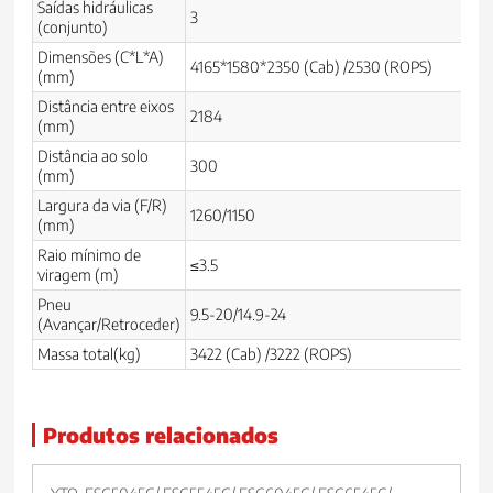
Saídas hidráulicas
3
(conjunto)
Dimensões (C*L*A)
4165*1580*2350 (Cab) /2530 (ROPS)
(mm)
Distância entre eixos
2184
(mm)
Distância ao solo
300
(mm)
Largura da via (F/R)
1260/1150
(mm)
Raio mínimo de
≤3.5
viragem (m)
Pneu
9.5-20/14.9-24
(Avançar/Retroceder)
Massa total(kg)
3422 (Cab) /3222 (ROPS)
Produtos relacionados