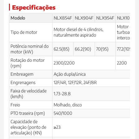
Especificações
Modelo
NLX854F
NLX904F
NLX954F
NLX1054F
Motor diesel
Motor diesel de 4 cilindros,
Tipo de motor
turboalime
naturalmente aspirado
intercooler
Potência nominal do
62.5(85)
66.2(90)
70(95)
77.2(105)
motor (kW)
Rotação do motor
2300/2200
2200
(rpm)
Embreagem
Ação dupla/única
Engrenagens
12F/4R, 12F/12R, 24F/8R
Faixa de velocidade
1.73-28.8
(km/h)
Freio
Molhado, disco
PTO traseira (rpm)
540/1000
Capacidade de
elevação (ponto de
≥23
articulação) (KN)