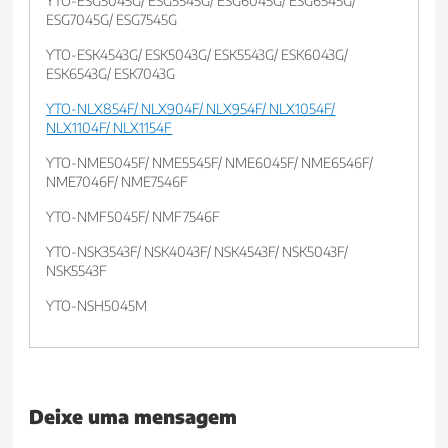
YTO-ESG5045G/ ESG5545G/ ESG6045G/ ESG6545G/
ESG7045G/ ESG7545G
YTO-ESK4543G/ ESK5043G/ ESK5543G/ ESK6043G/
ESK6543G/ ESK7043G
YTO-NLX854F/ NLX904F/ NLX954F/ NLX1054F/
NLX1104F/ NLX1154F
YTO-NME5045F/ NME5545F/ NME6045F/ NME6546F/
NME7046F/ NME7546F
YTO-NMF5045F/ NMF7546F
YTO-NSK3543F/ NSK4043F/ NSK4543F/ NSK5043F/
NSK5543F
YTO-NSH5045M
Deixe uma mensagem